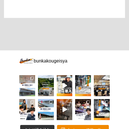
bunkakougeisya